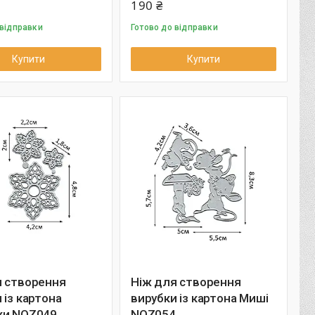
190 ₴
 відправки
Готово до відправки
Купити
Купити
я створення
Ніж для створення
 із картона
вирубки із картона Миші
ки NOZ049
NOZ054