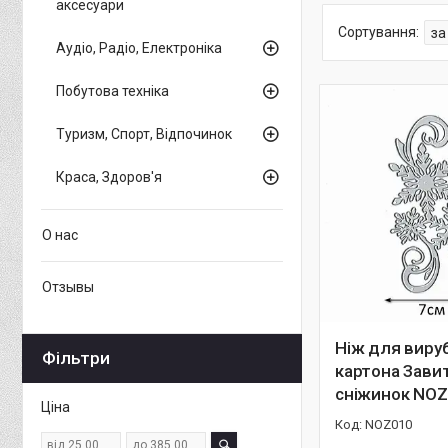
аксесуари
Аудіо, Радіо, Електроніка
Побутова техніка
Туризм, Спорт, Відпочинок
Краса, Здоров'я
О нас
Отзывы
Ніж для вируб
Фільтри
картона Зави
сніжинок NO
Ціна
NOZ010