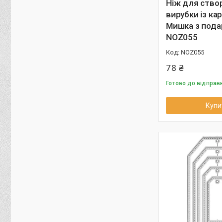
Ніж для ство
вирубки із ка
Мишка з пода
NOZ055
NOZ055
78 ₴
Готово до відправ
Купи