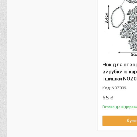
Ніж для ство
вирубки із ка
і шишки NOZ0
NOZ099
65 ₴
Готово до відправ
Купи