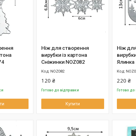
рення
Ніж для створення
Ніж дл
ртона
вирубки із картона
вирубки
74
Сніжинки NOZ082
Ялинка
NOZ082
NOZ0
120 ₴
220 ₴
ки
Готово до відправки
Готово до
ти
Купити