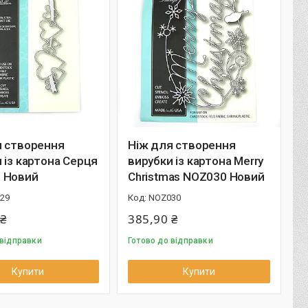
я створення
Ніж для створення
 із картона Серця
вирубки із картона Merry
 Новий
Christmas NOZ030 Новий
29
NOZ030
 ₴
385,90 ₴
 відправки
Готово до відправки
Купити
Купити