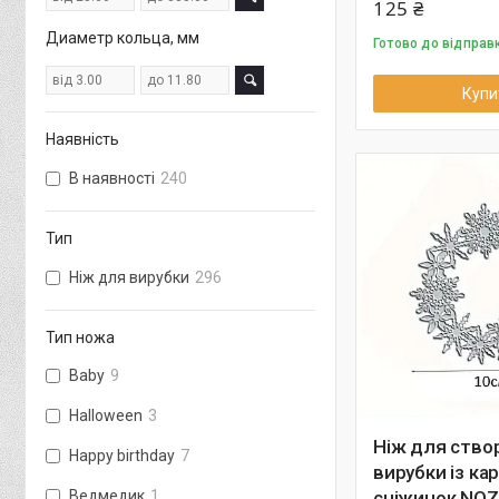
125 ₴
Диаметр кольца, мм
Готово до відправ
Купи
Наявність
В наявності
240
Тип
Ніж для вирубки
296
Тип ножа
Baby
9
Halloween
3
Ніж для ство
Happy birthday
7
вирубки із ка
Ведмедик
1
сніжинок NO