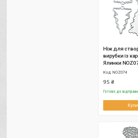
Ніж для ство
вирубки із ка
Ялинки NOZ0
NOZ074
95 ₴
Готово до відправ
Купи