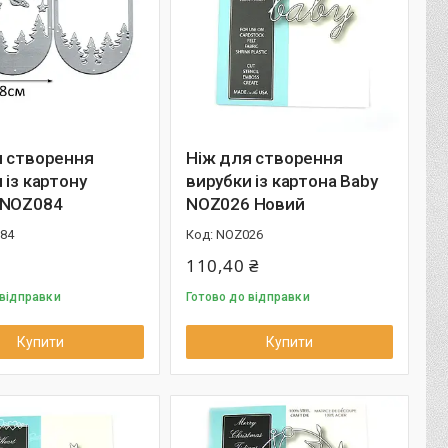
я створення
Ніж для створення
 із картону
вирубки із картона Baby
 NOZ084
NOZ026 Новий
84
NOZ026
110,40 ₴
 відправки
Готово до відправки
Купити
Купити