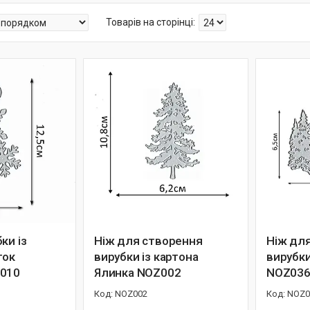
ки із
Ніж для створення
Ніж дл
ток
вирубки із картона
вирубки
Z010
Ялинка NOZ002
NOZ03
NOZ002
NOZ0