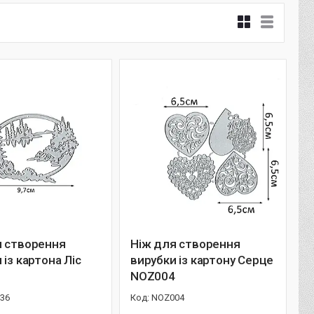
я створення
Ніж для створення
 із картона Ліс
вирубки із картону Серце
6
NOZ004
36
NOZ004