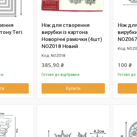
рення
Ніж для створення
Ніж дл
тону Тегі
вирубки із картона
вирубки
Новорічні рамочки (4шт)
NOZ06
NOZ018 Новий
NOZ0
NOZ018
385,90 ₴
100 ₴
ки
Готово до відправки
Готово до
ти
Купити