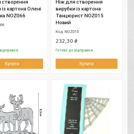
я створення
Ніж для створення
 із картона Олені
вирубки із картона
нка NOZ066
Танцюрист NOZ015
Новий
66
NOZ015
232,30 ₴
 відправки
Готово до відправки
Купити
Купити