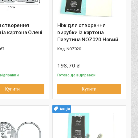
я створення
Ніж для створення
 із картона Олені
вирубки із картона
7
Павутина NOZ020 Новий
67
NOZ020
198,70 ₴
 відправки
Готово до відправки
Купити
Купити
Акція