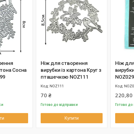
рення
Ніж для створення
Ніж дл
ртона Сосна
вирубки із картона Круг з
вирубки
99
пташечкою NOZ111
NOZ029
NOZ111
NOZ0
70 ₴
220,80
ки
Готово до відправки
Готово до
ти
Купити