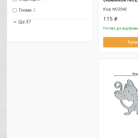
NOZ042
Гноми
2
115 ₴
Ще 37
Готово до відправ
Купи