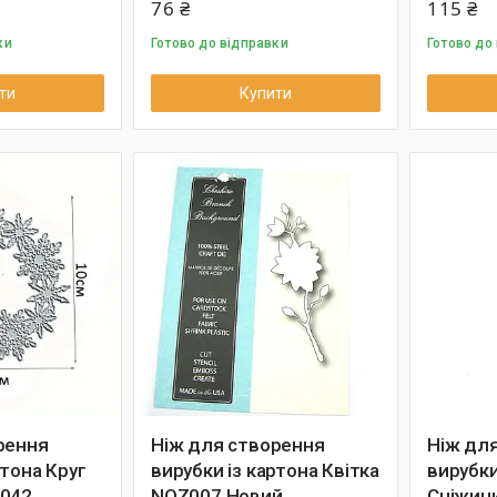
76 ₴
115 ₴
ки
Готово до відправки
Готово до
ти
Купити
рення
Ніж для створення
Ніж дл
ртона Круг
вирубки із картона Квітка
вирубки
Z042
NOZ007 Новий
Сніжин