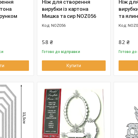
рення
Ніж для створення
Ніж дл
ртона
вирубки із картона
вирубки
рунком
Мишка та сир NOZ056
та яли
NOZ056
NOZ0
58 ₴
82 ₴
ки
Готово до відправки
Готово до
ти
Купити