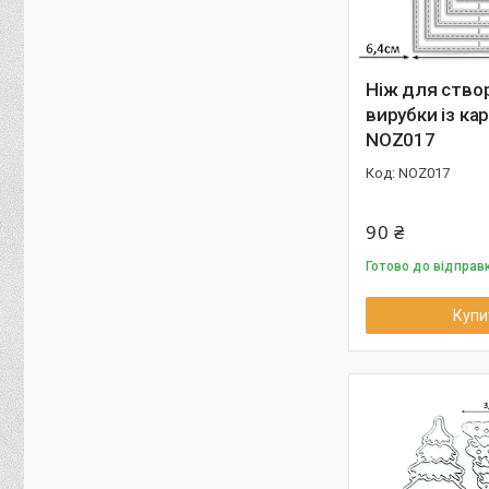
Ніж для ство
вирубки із кар
NOZ017
NOZ017
90 ₴
Готово до відправ
Купи