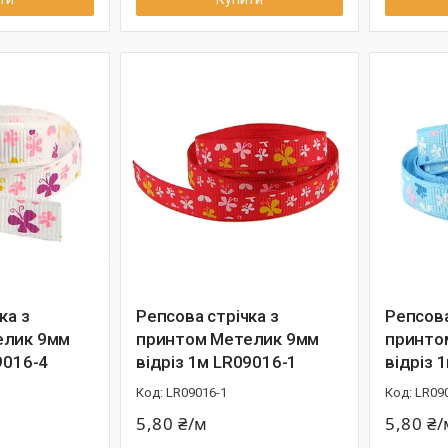
ка з
Репсова стрічка з
Репсова
елик 9мм
принтом Метелик 9мм
принто
9016-4
відріз 1м LR09016-1
відріз 
LR09016-1
LR09
5,80 ₴/м
5,80 ₴/