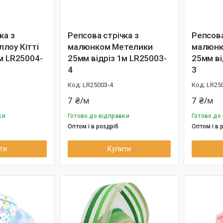
ка з
Репсова стрічка з
Репсова
лоу Кітті
малюнком Метелики
малюнк
м LR25004-
25мм відріз 1м LR25003-
25мм ві
4
3
LR25003-4
LR25
7 ₴/м
7 ₴/м
ки
Готово до відправки
Готово до
Оптом і в роздріб
Оптом і в 
ти
Купити