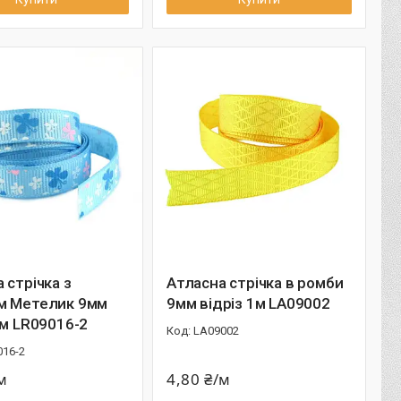
 стрічка з
Атласна стрічка в ромби
м Метелик 9мм
9мм відріз 1м LA09002
1м LR09016-2
LA09002
016-2
м
4,80 ₴/м