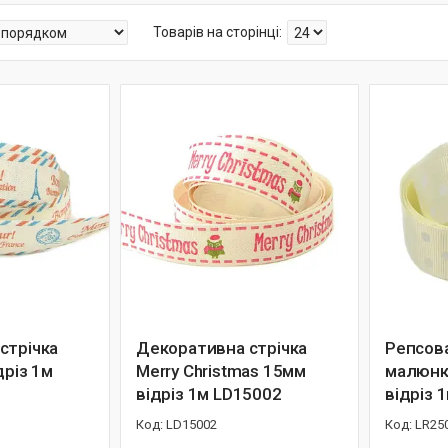
стрічка
Декоративна стрічка
Репсова
дріз 1м
Merry Christmas 15мм
малюнк
відріз 1м LD15002
відріз 
LD15002
LR25