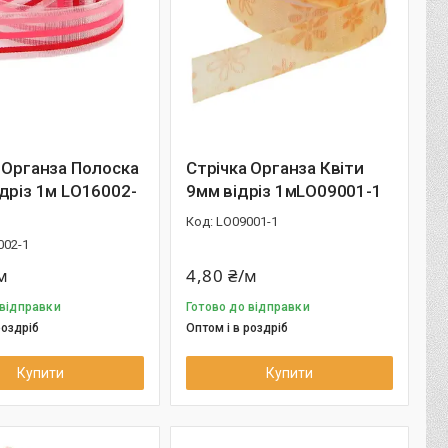
 Органза Полоска
Стрічка Органза Квіти
дріз 1м LО16002-
9мм відріз 1мLО09001-1
LО09001-1
002-1
м
4,80 ₴/м
 відправки
Готово до відправки
роздріб
Оптом і в роздріб
Купити
Купити