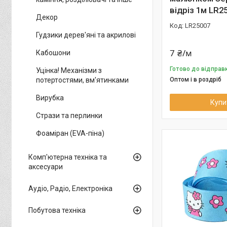
відріз 1м LR2
Декор
LR25007
Гудзики дерев'яні та акрилові
7 ₴/м
Кабошони
Готово до відправ
Уцінка! Механізми з
потертостями, вм'ятинками
Оптом і в роздріб
Вирубка
Купи
Стрази та перлинки
Фоаміран (EVA-піна)
Комп'ютерна техніка та
аксесуари
Аудіо, Радіо, Електроніка
Побутова техніка