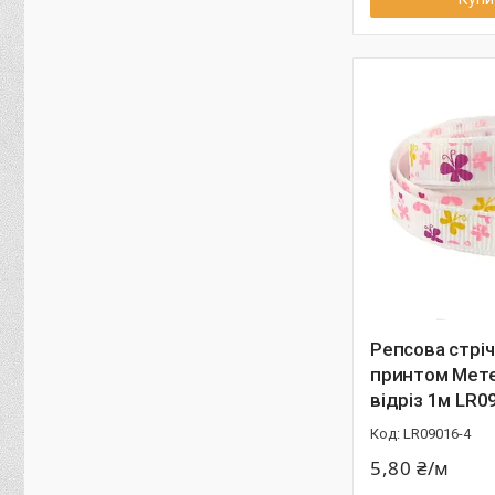
Репсова стріч
принтом Мет
відріз 1м LR0
LR09016-4
5,80 ₴/м