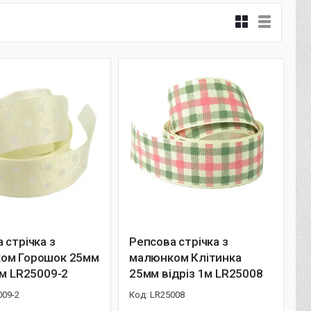
 стрічка з
Репсова стрічка з
ом Горошок 25мм
малюнком Клітинка
1м LR25009-2
25мм відріз 1м LR25008
009-2
LR25008