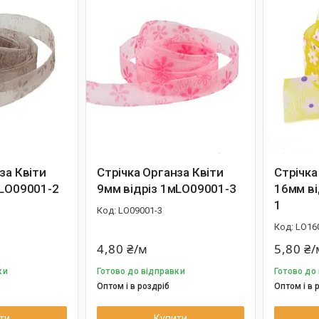
за Квіти
Стрічка Органза Квіти
Стрічка
мLО09001-2
9мм відріз 1мLО09001-3
16мм ві
1
LО09001-3
LО16
4,80 ₴/м
5,80 ₴/
ки
Готово до відправки
Готово до
Оптом і в роздріб
Оптом і в 
ти
Купити