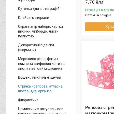
7,70 ₴/м
Куточки для фотографій
Готово до відправ
Оптом і в роздріб
Клейові матеріали
Скраппапір набори, картки,
Купи
висічки, чіпборди, листи
полистно
Декоративні підвіски
(шармики)
Мереживо різне, фатин,
помпони, шифонові квіти та
листя, паєтки й мішковина
Вощені, текстильні шнури
Стрічка - репсова, атласна,
шотландка, органза
Флористика
Репсова стріч
Намистини з натурального
малюнком Се
каміння, розділювачі та інше