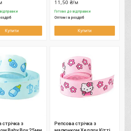
м
11,50 ₴/м
 відправки
Готово до відправки
роздріб
Оптом і в роздріб
Купити
Купити
 стрічка з
Репсова стрічка з
ом Baby Boy 25мм
малюнком Хеллоу Кітті