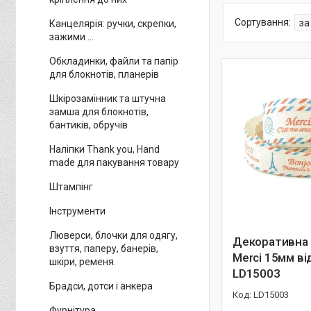
Канцелярія: ручки, скрепки,
зажими ...
Обкладинки, файли та папір
для блокнотів, планерів
Шкірозамінник та штучна
замша для блокнотів,
бантиків, обручів
Наліпки Thank you, Hand
made для пакування товару
Штампінг
Інструменти
Люверси, блочки для одягу,
Декоративна 
взуття, паперу, банерів,
Merci 15мм ві
шкіри, ременя.
LD15003
Брадси, дотси і анкера
LD15003
Фурнітура