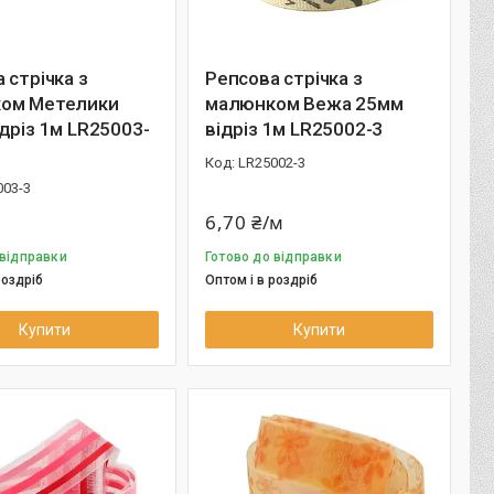
 стрічка з
Репсова стрічка з
ом Метелики
малюнком Вежа 25мм
дріз 1м LR25003-
відріз 1м LR25002-3
LR25002-3
003-3
6,70 ₴/м
 відправки
Готово до відправки
роздріб
Оптом і в роздріб
Купити
Купити