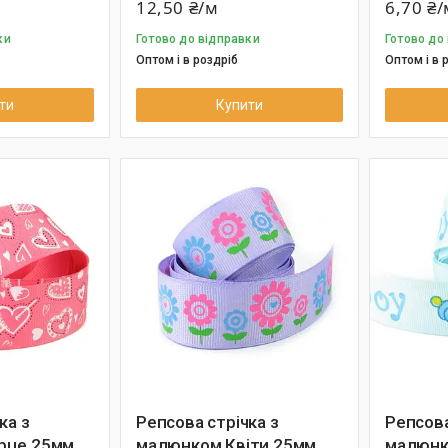
12,50 ₴/м
6,70 ₴/
ки
Готово до відправки
Готово до
Оптом і в роздріб
Оптом і в 
ти
Купити
ка з
Репсова стрічка з
Репсова
рце 25мм
малюнком Квіти 25мм
малюнк