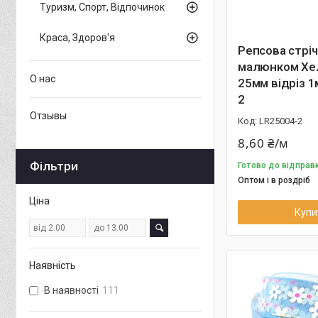
Туризм, Спорт, Відпочинок
Краса, Здоров'я
Репсова стріч
малюнком Хел
О нас
25мм відріз 1
2
Отзывы
LR25004-2
8,60 ₴/м
Фільтри
Готово до відправ
Оптом і в роздріб
Ціна
Купи
Наявність
В наявності
111