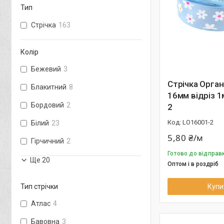
Тип
Стрічка
163
Колір
Бежевий
3
Стрічка Орган
Блакитний
8
16мм відріз 1
Бордовий
2
2
LО16001-2
Білий
23
5,80 ₴/м
Гірчичний
2
Готово до відправ
Ще 20
Оптом і в роздріб
Тип стрічки
Купи
Атлас
4
Бавовна
3