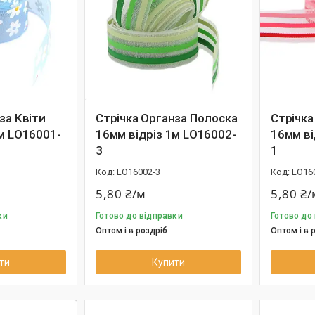
за Квіти
Стрічка Органза Полоска
Стрічка
м LО16001-
16мм відріз 1м LО16002-
16мм ві
3
1
LО16002-3
LО16
5,80 ₴/м
5,80 ₴/
ки
Готово до відправки
Готово до
Оптом і в роздріб
Оптом і в 
ти
Купити