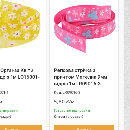
 Органза Квіти
Репсова стрічка з
дріз 1м LО16001-
принтом Метелик 9мм
відріз 1м LR09016-3
001-1
LR09016-3
м
5,80 ₴/м
 відправки
Готово до відправки
роздріб
Оптом і в роздріб
Купити
Купити