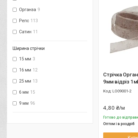
Органза
9
Репс
113
Сатин
11
Ширина стрічки
15 мм
3
16 мм
12
Стрічка Орган
25 мм
13
9мм відріз 1
LО09001-2
6 мм
15
9 мм
96
4,80 ₴/м
Готово до відправ
Оптом і в роздріб
Купи