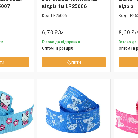
5007
відріз 1м LR25006
відріз 
LR25006
LR25
6,70 ₴/м
8,60 ₴/
ки
Готово до відправки
Готово до
Оптом і в роздріб
Оптом і в 
ти
Купити