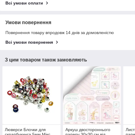
Всі умови оплати
Умови повернення
Повернення товару впродовж 14 днів за домовленістю
Всі умови повернення
З цим товаром також замовляють
Люверси Блочки для
Аркуш двостороннього
Лист
скрапбукинга 5мм Мікс
паперу 30х30 см від
папе