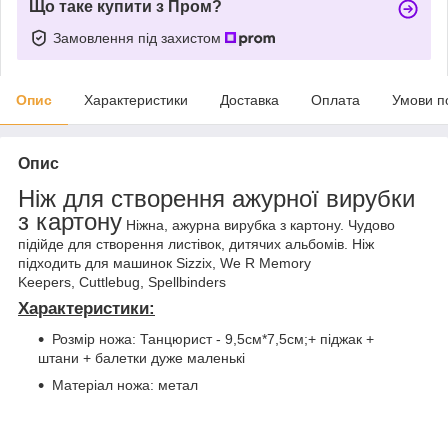
Що таке купити з Пром?
Замовлення під захистом
Опис
Характеристики
Доставка
Оплата
Умови п
Опис
Ніж для створення ажурної вирубки
з картону
Ніжна, ажурна вирубка з картону. Чудово
підійде для створення листівок, дитячих альбомів. Ніж
підходить для машинок Sizzix, We R Memory
Keepers, Cuttlebug, Spellbinders
Характеристики:
Розмір ножа: Танцюрист - 9,5см*7,5см;+ піджак +
штани + балетки дуже маленькі
Матеріал ножа: метал