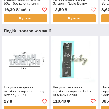
50шт без кілечка мягкі
Scrapmir "Little Bunny"
Scra
LVМ004
картки 2 — 1 шт.
Мале
16,30
12,50
8,6
₴/набір
₴
SM2400010
1шт
Купити
Купити
Подібні товари компанії
Ніж для створення
Ніж для створення
Ніж 
вирубки із картона Happy
вирубки із картона Baby
виру
birthday NOZ162
NOZ026 Новий
Chri
27
110,40
385
₴
₴