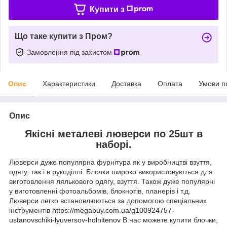
Купити з
Що таке купити з Пром?
Замовлення під захистом
Опис
Характеристики
Доставка
Оплата
Умови п
Опис
Якісні металеві люверси по 25шт в
наборі.
Люверси дуже популярна фурнітура як у виробництві взуття,
одягу, так і в рукоділлі. Блочки широко використовуються для
виготовлення лялькового одягу, взуття. Також дуже популярні
у виготовленні фотоальбомів, блокнотів, планерів і т.д.
Люверси легко встановлюються за допомогою спеціальних
інструментів
https://megabuy.com.ua/g100924757-
ustanovschiki-lyuversov-holnitenov
В нас можете купити блочки,