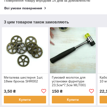
Повернення товару впродовж 14 днів за домовленістю
Всі умови повернення
З цим товаром також замовляють
Металева шестерня 1шт,
Гумовий молоток для
Кабо
18мм бронза SHR002
установки фурнітури
10 м
23,5см*7,5см MLT001
3,50
150
22,
₴
₴
Купити
Купити