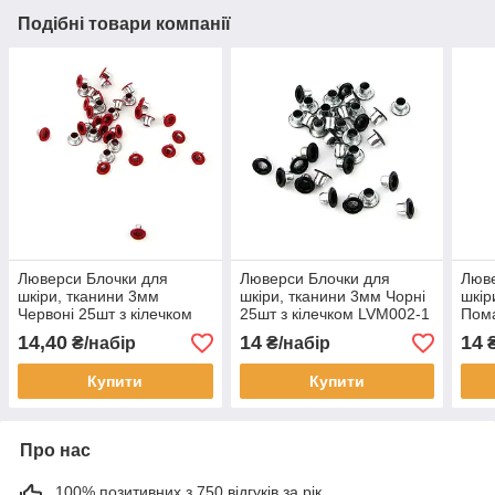
Подібні товари компанії
Люверси Блочки для
Люверси Блочки для
Люве
шкіри, тканини 3мм
шкіри, тканини 3мм Чорні
шкір
Червоні 25шт з кілечком
25шт з кілечком LVM002-1
Пома
LVM002-3
кіле
14,40
14
14
₴/набір
₴/набір
₴
Купити
Купити
Про нас
100% позитивних з 750 відгуків за рік