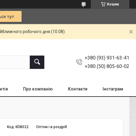
Кошик
айближчого робочого дня (10.08).
+380 (93) 931-63-41
+380 (50) 805-60-02
нтія
Про компанію
Контакти
Інстаграм
Код:
KDB022
Оптом і в роздріб