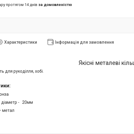
ару протягом 14 днів
за домовленістю
Характеристики
Інформація для замовлення
Якісні металеві кіль
ь для рукоділля, хобі.
тики
:
ронза
й діаметр - 20мм
— метал