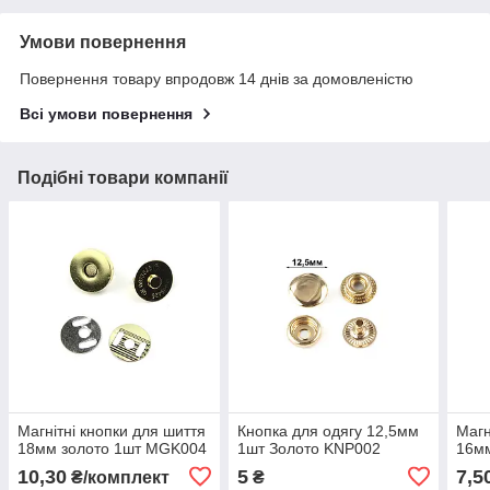
Умови повернення
Повернення товару впродовж 14 днів за домовленістю
Всі умови повернення
Подібні товари компанії
Магнітні кнопки для шиття
Кнопка для одягу 12,5мм
Магн
18мм золото 1шт MGK004
1шт Золото KNP002
16м
10,30
5
7,5
₴/комплект
₴