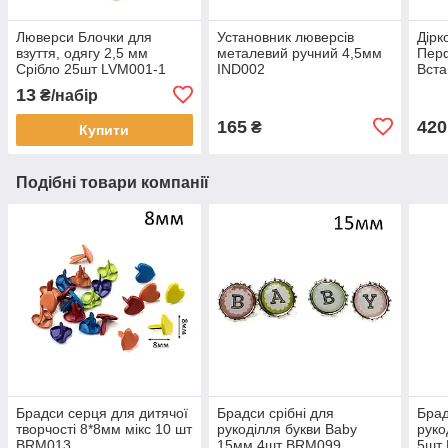
Люверси Блочки для
Установник люверсів
Дірк
взуття, одягу 2,5 мм
металевий ручний 4,5мм
Пер
Срібло 25шт LVM001-1
IND002
Вста
3,5м
13
₴/набір
165
420
₴
Купити
Подібні товари компанії
Брадси серця для дитячої
Брадси срібні для
Брад
творчості 8*8мм мікс 10 шт
рукоділля букви Baby
руко
BRM013
15мм 4шт BRM099
5шт