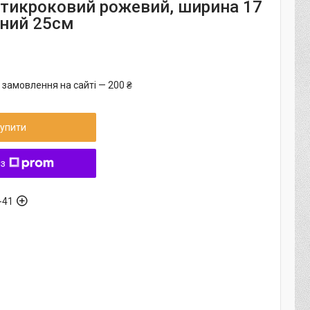
ятикроковий рожевий, ширина 17
зний 25см
 замовлення на сайті — 200 ₴
упити
 з
-41