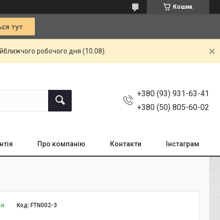
Кошик
айближчого робочого дня (10.08).
+380 (93) 931-63-41
+380 (50) 805-60-02
нтія
Про компанію
Контакти
Інстаграм
ки
Код:
FTN002-3