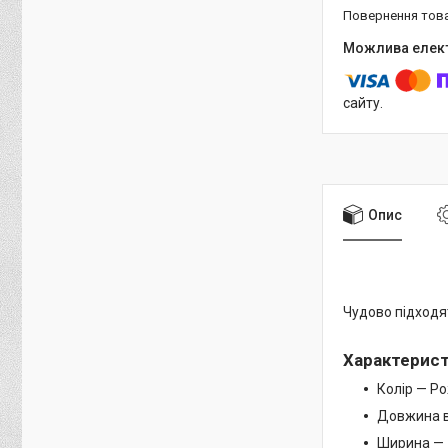
повернення тов
сайту.
Опис
Чудово підходят
Характерис
Колір — Р
Довжина в
Ширина — 