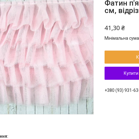
Фатин п'
см, відрі
41,30 ₴
Мінімальна сума
К
Купити
+380 (93) 931-63