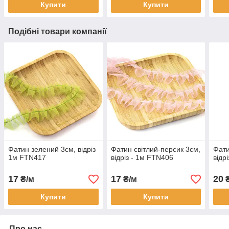
Купити
Купити
Подібні товари компанії
Фатин зелений 3см, відріз
Фатин світлий-персик 3см,
Фати
1м FTN417
відріз - 1м FTN406
відр
17
17
20
₴/м
₴/м
₴
Купити
Купити
Про нас