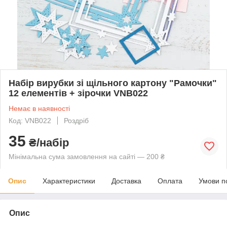
Набір вирубки зі щільного картону "Рамочки"
12 елементів + зірочки VNB022
Немає в наявності
Код: VNB022
Роздріб
35
₴/набір
Мінімальна сума замовлення на сайті — 200 ₴
Опис
Характеристики
Доставка
Оплата
Умови п
Опис