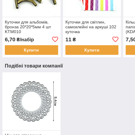
Куточки для альбомів,
Куточки для світлин,
Кіль
бронза 20*20*5мм 4 шт
самоклейні на аркуші 102
папо
KTM010
куточка
(KD
6,70
11
7,5
₴/набір
₴
Купити
Купити
Подібні товари компанії