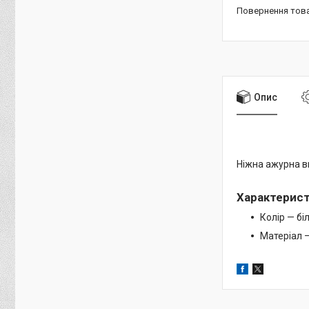
повернення тов
Опис
Ніжна ажурна ви
Характерис
Колір — бі
Матеріал 