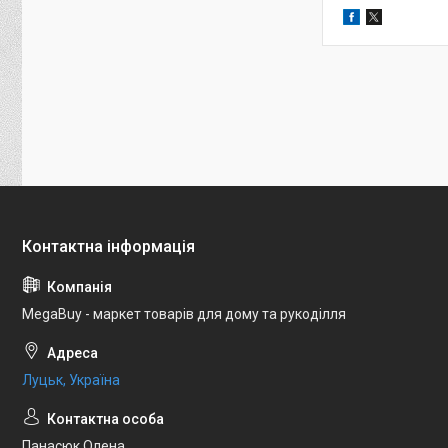
MegaBuy - маркет товарів для дому та рукоділля
Луцьк, Україна
Панасюк Олена