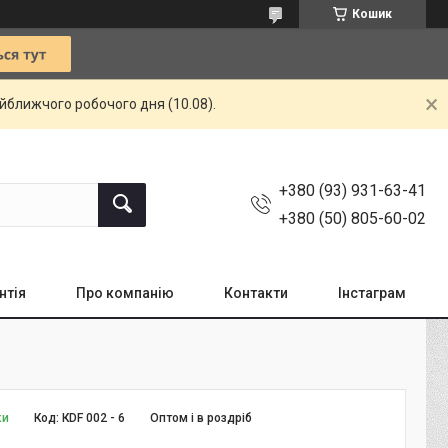
Кошик
айближчого робочого дня (10.08).
+380 (93) 931-63-41
+380 (50) 805-60-02
нтія
Про компанію
Контакти
Інстаграм
ки
Код:
КDF 002 - 6
Оптом і в роздріб