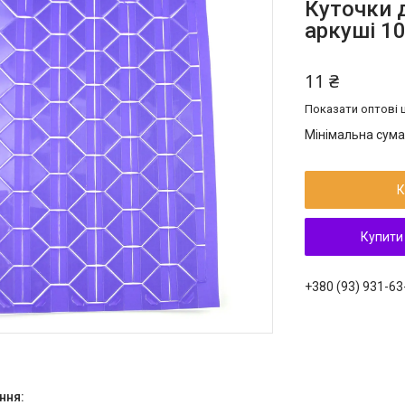
Куточки д
аркуші 1
11 ₴
Показати оптові ц
Мінімальна сума
К
Купити
+380 (93) 931-63