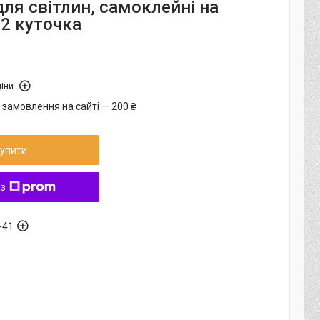
ля світлин, самоклейні на
02 куточка
іни
 замовлення на сайті — 200 ₴
упити
 з
-41