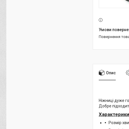
повернення тов
Опис
Ніжниці дуже го
Добре підходить
Характерики
Розмір хв