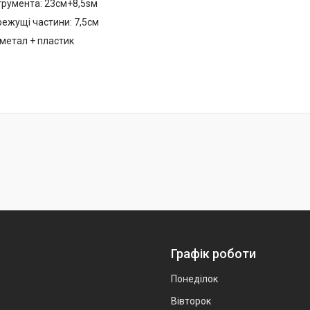
трумента: 23см+8,5sм
ежущі частини: 7,5см
 метал + пластик
Графік роботи
Понеділок
Вівторок