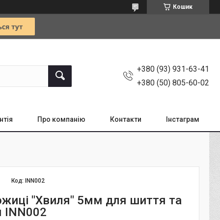
Кошик
+380 (93) 931-63-41
+380 (50) 805-60-02
нтія
Про компанію
Контакти
Інстаграм
Код:
INN002
ножиці "Хвиля" 5мм для шиття та
я INN002