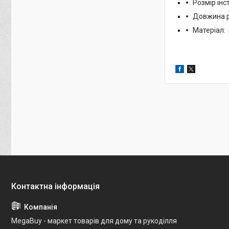
Розмір інс
Довжина р
Матеріал:
MegaBuy - маркет товарів для дому та рукоділля