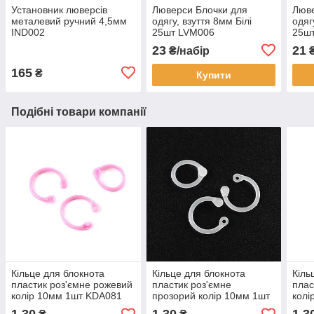
Установник люверсів
Люверси Блочки для
Люве
металевий ручний 4,5мм
одягу, взуття 8мм Білі
одяг
IND002
25шт LVM006
25ш
23
21
₴/набір
₴
165
₴
Купити
Подібні товари компанії
Кільце для блокнота
Кільце для блокнота
Кіль
пластик роз'ємне рожевий
пластик роз'ємне
плас
колір 10мм 1шт KDA081
прозорий колір 10мм 1шт
колі
KDA082