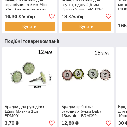
скрапбукинга 5мм Мікс
взуття, одягу 2,5 мм
мета
50шт без кілечка мягкі
Срібло 25шт LVM001-1
IND
LVМ004
16,30
13
₴/набір
₴/набір
165
Купити
Купити
Подібні товари компанії
Брадси для рукоділля
Брадси срібні для
Брад
12мм Мятний 1шт
рукоділля букви Baby
для 
BRM091
15мм 4шт BRM099
10шт
3,70
12,80
30
₴
₴