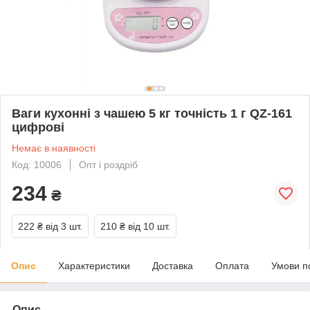
Ваги кухонні з чашею 5 кг точність 1 г QZ-161
цифрові
Немає в наявності
Код: 10006
Опт і роздріб
234
₴
222 ₴
від 3 шт.
210 ₴
від 10 шт.
Опис
Характеристики
Доставка
Оплата
Умови п
Опис