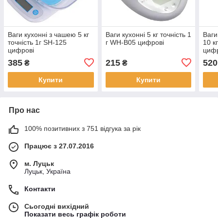
Ваги кухонні з чашею 5 кг
Ваги кухонні 5 кг точність 1
Ваги
точність 1г SH-125
г WH-B05 цифрові
10 к
цифрові
циф
385
215
520
₴
₴
Купити
Купити
Про нас
100% позитивних з 751 відгука за рік
Працює з 27.07.2016
м. Луцьк
Луцьк, Україна
Контакти
Сьогодні вихідний
Показати весь графік роботи