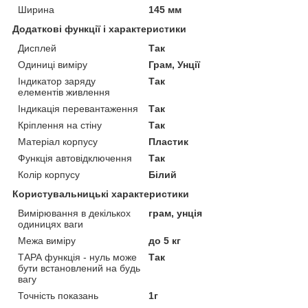
Ширина
145 мм
Додаткові функції і характеристики
Дисплей
Так
Одиниці виміру
Грам, Унції
Індикатор заряду
Так
елементів живлення
Індикація перевантаження
Так
Кріплення на стіну
Так
Матеріал корпусу
Пластик
Функція автовідключення
Так
Колір корпусу
Білий
Користувальницькі характеристики
Вимірювання в декількох
грам, унція
одиницях ваги
Межа виміру
до 5 кг
ТАРА функція - нуль може
Так
бути встановлений на будь
вагу
Точність показань
1г