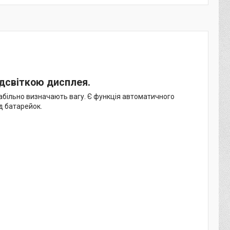
ідсвіткою дисплея.
табільно визначають вагу. Є функція автоматичного
д батарейок.