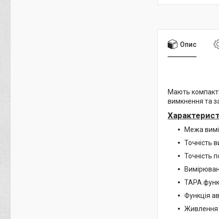
Опис
Мають компактн
вимкнення та з
Характерист
Межа вимі
Точність 
Точність п
Вимірюванн
ТАРА функ
Функція а
Живлення 