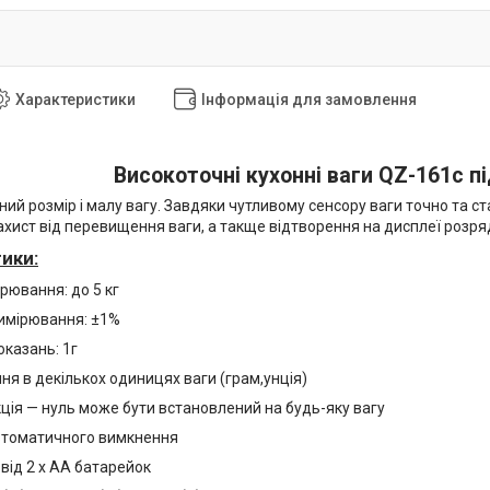
Характеристики
Інформація для замовлення
Високоточні кухонні ваги QZ-161с п
ий розмір і малу вагу. Завдяки чутливому сенсору ваги точно та с
ахист від перевищення ваги, а такще відтворення на дисплеї розря
ики:
рювання: до 5 кг
вимірювання: ±1%
оказань: 1г
я в декількох одиницях ваги (грам,унція)
ція — нуль може бути встановлений на будь-яку вагу
втоматичного вимкнення
від 2 х AA батарейок