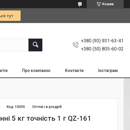
Кошик
+380 (93) 931-63-41
+380 (50) 805-60-02
нтія
Про компанію
Контакти
Інстаграм
Код:
10005
Оптом і в роздріб
нні 5 кг точність 1 г QZ-161