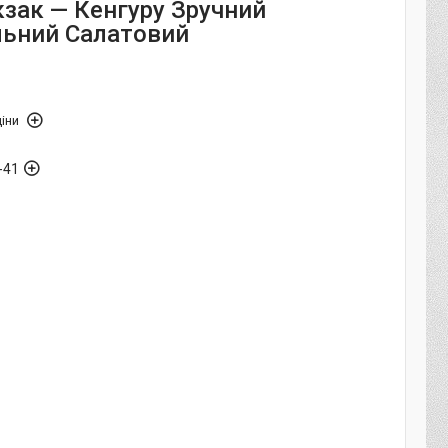
кзак — Кенгуру Зручний
льний Салатовий
іни
-41