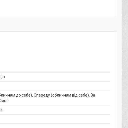
ців
личчям до себе), Спереду (обличчям від себе), За
боці
ак