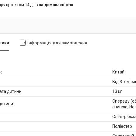
ару протягом 14 днів
за домовленістю
тики
Інформація для замовлення
к
Китай
Від 3-х міся
ага дитини
13 кг
Спереду (об
дитини
спиною, На 
Слінг-рюкз
Поліестер