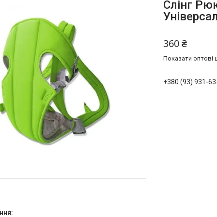
Слінг Рю
Універса
360 ₴
Показати оптові ц
+380 (93) 931-63