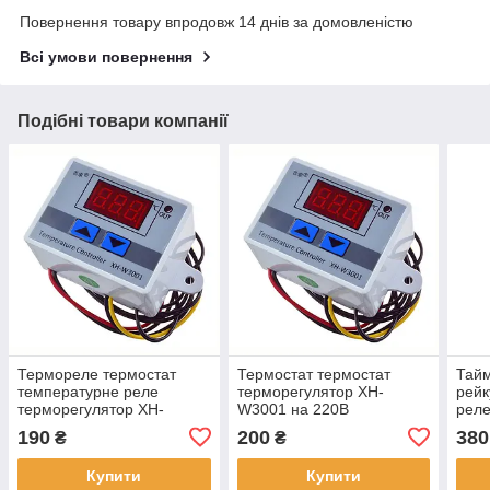
Повернення товару впродовж 14 днів за домовленістю
Всі умови повернення
Подібні товари компанії
Термореле термостат
Термостат термостат
Тай
температурне реле
терморегулятор XH-
рейк
терморегулятор XH-
W3001 на 220В
реле
W3001 живлення на 24В
190
200
380
₴
₴
Купити
Купити