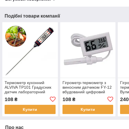
Подібні товари компанії
Термометр кухонний
Гігрометр-термометр з
Гігр
ALVIVA TP101 Градусник
виносним датчиком FY-12
терм
датчик лабораторний
вбудований цифровий
Вули
вологомір градусник Білий
годи
108
108
240
₴
₴
кабе
Купити
Купити
Про нас