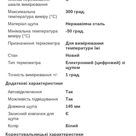
шкали вимірювання
Максимальна
300 град.
температура виміру (°C)
Матеріал щупа
Нержавіюча сталь
Мінімальна температура
-50 град.
виміру (°C)
Призначення термометра
Для вимірювання
температури їжі
Стан
Новий
Тип термометра
Електронний (цифровий) зі
щупом
Точність вимірювання +/-
1 град.
Додаткові характеристики
Автовідключення
Так
Можливість підвішування
Так
Довжина щупа
145 мм
Захисний ковпачок для
Є
щупа
Колір
Білий
Користувальницькі характеристики