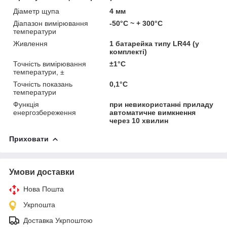
Діаметр щупа
4 мм
Діапазон вимірювання
-50°С ~ + 300°С
температури
Живлення
1 батарейка типу LR44 (у
комплекті)
Точність вимірювання
±1°С
температури, ±
Точність показань
0,1°С
температури
Функція
при невикористанні приладу
енергозбереження
автоматичне вимкнення
через 10 хвилин
Приховати
Умови доставки
Нова Пошта
Укрпошта
Доставка Укрпоштою