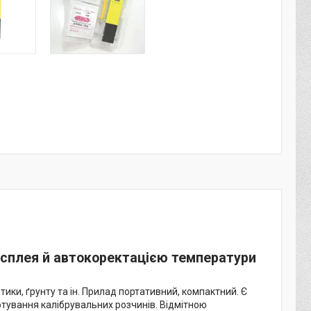
исплея й автокоректацією температури
ики, ґрунту та ін. Прилад портативний, компактний. Є
отування калібрувальних розчинів. Відмітною