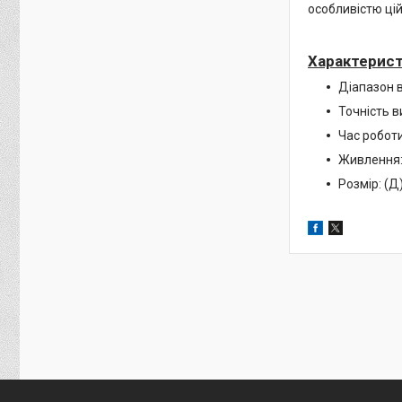
особливістю цій
Характерист
Діапазон 
Точність в
Час роботи
Живлення: 
Розмір: (Д