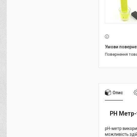
повернення тов
Опис
PH Метр-
pH-метр викорис
можливість зді