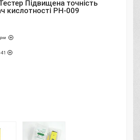
Тестер Підвищена точність
ч кислотності PH-009
іни
-41