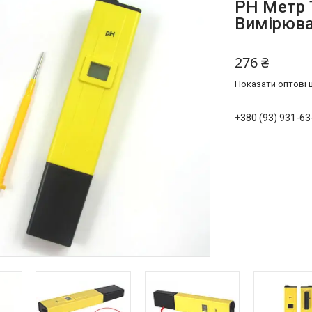
PH Метр 
Вимірюва
276 ₴
Показати оптові ц
+380 (93) 931-63