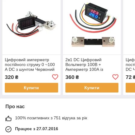
Цифровий амперметр
2в1 DC Цифровий
Циф
постійного струму 0 ~100
Вольтметр 100В +
пост
А DC з шунтом Червоний
Амперметр 100А із
DC 
am100r-1
шунтом для постійного
VOL
320
360
72
₴
₴
струму
Купити
Купити
Про нас
100% позитивних з 751 відгука за рік
Працює з 27.07.2016