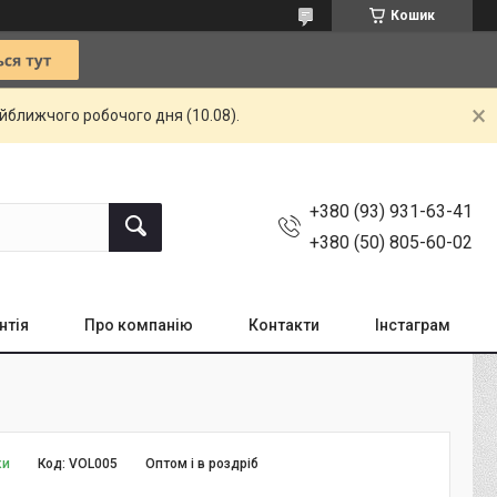
Кошик
айближчого робочого дня (10.08).
+380 (93) 931-63-41
+380 (50) 805-60-02
нтія
Про компанію
Контакти
Інстаграм
ки
Код:
VOL005
Оптом і в роздріб