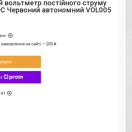
 вольтметр постійного струму
 DC Червоний автономний VOL005
іни
 замовлення на сайті — 200 ₴
упити
 з
-41