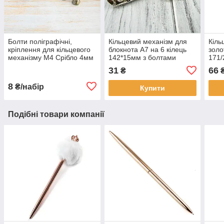
Болти поліграфічні,
Кільцевий механізм для
Кіль
кріплення для кільцевого
блокнота А7 на 6 кілець
золо
механізму М4 Срібло 4мм
142*15мм з болтами
171/
2шт (BLT008)
KMX008
закл
31
66
₴
8
₴/набір
Купити
Подібні товари компанії