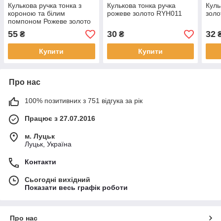
Кулькова ручка тонка з
Кулькова тонка ручка
Куль
короною та білим
рожеве золото RYH011
зол
помпоном Рожеве золото
RYH131
55
30
32
₴
₴
Купити
Купити
Про нас
100% позитивних з 751 відгука за рік
Працює з 27.07.2016
м. Луцьк
Луцьк, Україна
Контакти
Сьогодні вихідний
Показати весь графік роботи
Про нас