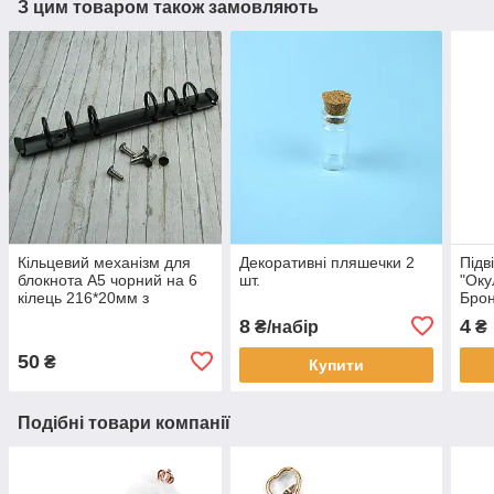
З цим товаром також замовляють
Кільцевий механізм для
Декоративні пляшечки 2
Підв
блокнота А5 чорний на 6
шт.
"Оку
кілець 216*20мм з
Бро
кріпленням закльопки
8
4
₴/набір
₴
KMX011
50
₴
Купити
Подібні товари компанії