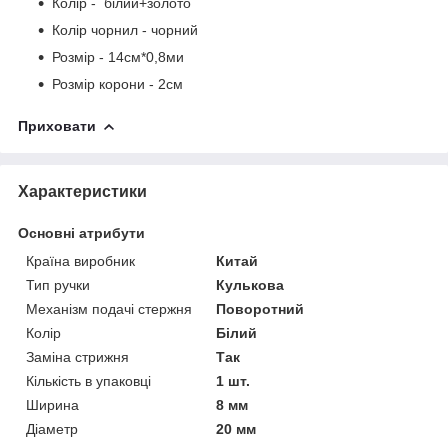
Колір - білий+золото
Колір чорнил - чорний
Розмір - 14см*0,8ми
Розмір корони - 2см
Приховати
Характеристики
Основні атрибути
Країна виробник
Китай
Тип ручки
Кулькова
Механізм подачі стержня
Поворотний
Колір
Білий
Заміна стрижня
Так
Кількість в упаковці
1 шт.
Ширина
8 мм
Діаметр
20 мм