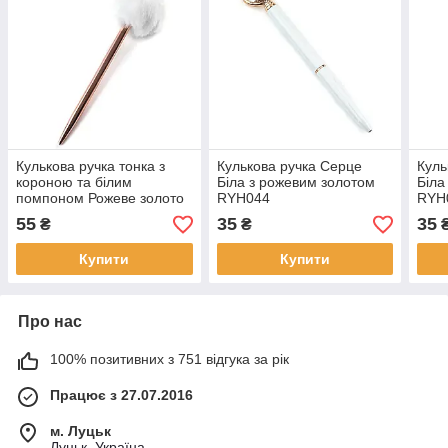
Кулькова ручка тонка з
Кулькова ручка Серце
Куль
короною та білим
Біла з рожевим золотом
Біла
помпоном Рожеве золото
RYH044
RYH
RYH131
55
35
35
₴
₴
Купити
Купити
Про нас
100% позитивних з 751 відгука за рік
Працює з 27.07.2016
м. Луцьк
Луцьк, Україна