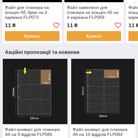
Файл для планера на
Файл хамелеон для
Файл
кільцях А5 Зірки на 4
планера на кільцях А5 на
кіль
кармана FLP073
4 кармана FLP069
карм
11
11
11
₴
₴
Купити
Купити
Акційні пропозиції та новинки
Файл конверт для планера
Файл конверт для планера
А4 на 9 відділів FLP085
А4 на 10 відділів FLP084