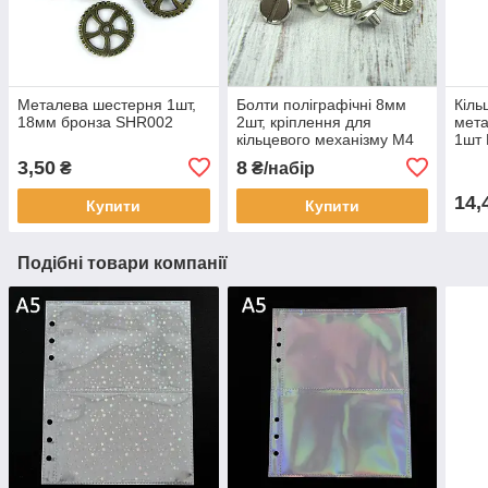
Металева шестерня 1шт,
Болти поліграфічні 8мм
Кіль
18мм бронза SHR002
2шт, кріплення для
мета
кільцевого механізму М4
1шт
Срібло (BLT006)
3,50
8
₴
₴/набір
14,
Купити
Купити
Подібні товари компанії