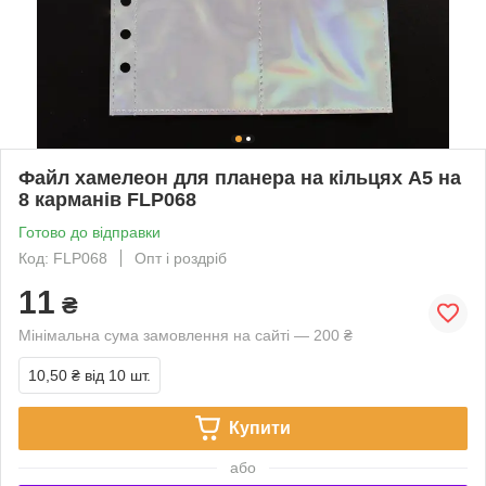
Файл хамелеон для планера на кільцях А5 на
8 карманів FLP068
Готово до відправки
Код: FLP068
Опт і роздріб
11
₴
Мінімальна сума замовлення на сайті — 200 ₴
10,50 ₴
від 10 шт.
Купити
або