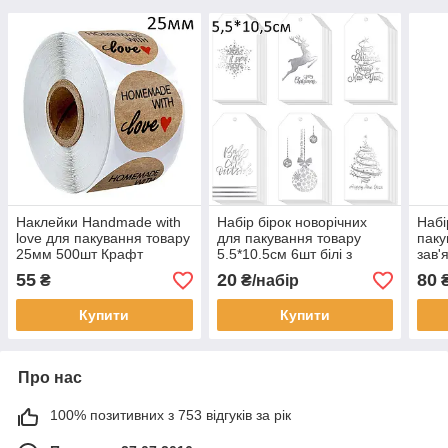
Наклейки Handmade with
Набір бірок новорічних
Набі
love для пакування товару
для пакування товару
паку
25мм 500шт Крафт
5.5*10.5см 6шт білі з
зав'
THD063
сріблом THD092
Кра
55
20
80
₴
₴/набір
Купити
Купити
Про нас
100% позитивних з 753 відгуків за рік