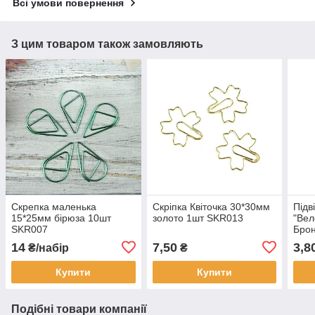
Всі умови повернення
З цим товаром також замовляють
Скрепка маленька
Скріпка Квіточка 30*30мм
Підв
15*25мм бірюза 10шт
золото 1шт SKR013
"Вел
SKR007
Бро
14
7,50
3,8
₴/набір
₴
Купити
Купити
Подібні товари компанії