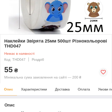
Наклейки Звірята 25мм 500шт Різнокольорові
THD047
Немає в наявності
Код: THD047
Роздріб
55
₴
Мінімальна сума замовлення на сайті — 200 ₴
Опис
Характеристики
Доставка
Оплата
Умови п
Опис