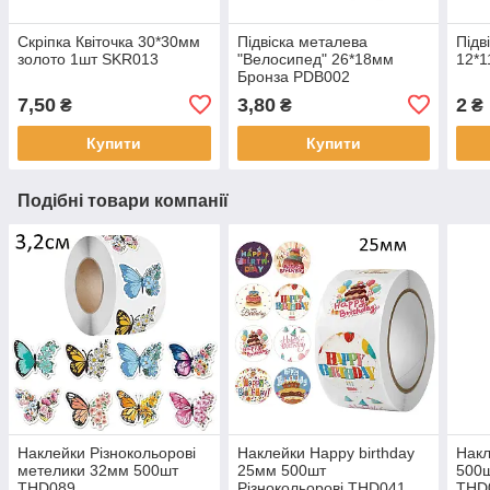
Скріпка Квіточка 30*30мм
Підвіска металева
Підв
золото 1шт SKR013
"Велосипед" 26*18мм
12*1
Бронза PDB002
7,50
3,80
2
₴
₴
₴
Купити
Купити
Подібні товари компанії
Наклейки Різнокольорові
Наклейки Happy birthday
Накл
метелики 32мм 500шт
25мм 500шт
500ш
THD089
Різнокольорові THD041
THD