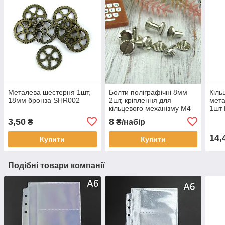
Металева шестерня 1шт,
Болти поліграфічні 8мм
Кіль
18мм бронза SHR002
2шт, кріплення для
мета
кільцевого механізму М4
1шт
Срібло (BLT006)
3,50
8
₴
₴/набір
14,
Купити
Купити
Подібні товари компанії