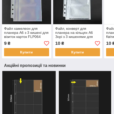
Файл хамелеон для
Файл, конверт для
Файл
планера А6 з 3 кишені для
планера на кільцях А6
план
візиток карток FLP064
Зорі з 3 кишенями для
Квіт
візиток, карток FLP019
візи
9
10
10
₴
₴
Купити
Купити
Акційні пропозиції та новинки