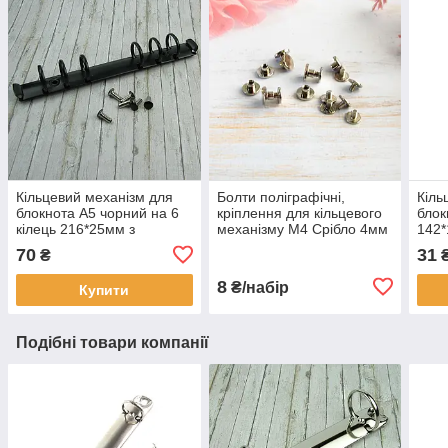
Кільцевий механізм для
Болти поліграфічні,
Кіль
блокнота А5 чорний на 6
кріплення для кільцевого
блок
кілець 216*25мм з
механізму М4 Срібло 4мм
142*
болтами KMX067
2шт (BLT008)
KMX
70
31
₴
8
₴/набір
Купити
Подібні товари компанії