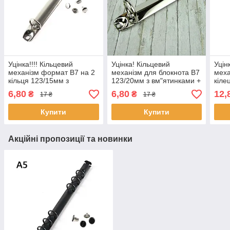
Уцінка!!!! Кільцевий
Уцінка! Кільцевий
Уцін
механізм формат В7 на 2
механізм для блокнота В7
меха
кільця 123/15мм з
123/20мм з вм"ятинками +
кіле
кріпленням (невеликі
хольнітени KMB029
вм"я
6,80
6,80
12,
₴
₴
17 ₴
17 ₴
вм'ятини) KMB049
KMB
Купити
Купити
Акційні пропозиції та новинки