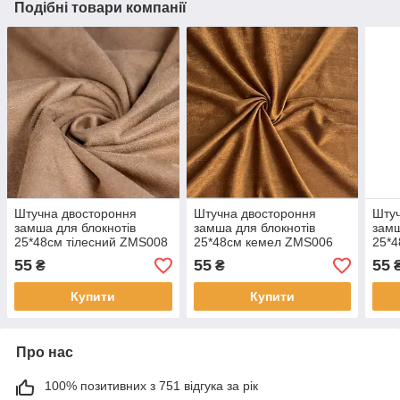
Подібні товари компанії
Штучна двостороння
Штучна двостороння
Штуч
замша для блокнотів
замша для блокнотів
замш
25*48см тілесний ZMS008
25*48см кемел ZMS006
25*4
ZMS
55
55
55
₴
₴
Купити
Купити
Про нас
100% позитивних з 751 відгука за рік