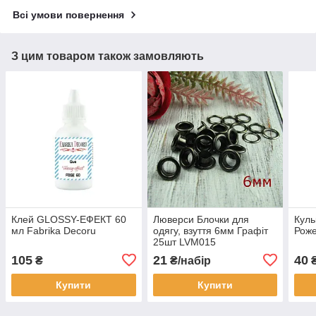
Всі умови повернення
З цим товаром також замовляють
Клей GLOSSY-ЕФЕКТ 60
Люверси Блочки для
Куль
мл Fabrika Decoru
одягу, взуття 6мм Графіт
Роже
25шт LVМ015
105
21
40
₴
₴/набір
Купити
Купити