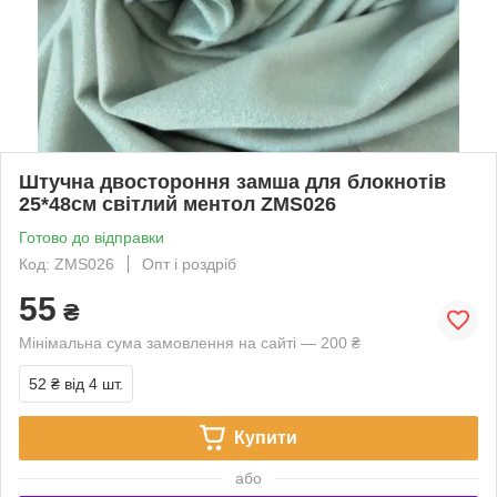
Штучна двостороння замша для блокнотів
25*48см світлий ментол ZMS026
Готово до відправки
Код: ZMS026
Опт і роздріб
55
₴
Мінімальна сума замовлення на сайті — 200 ₴
52 ₴
від 4 шт.
Купити
або