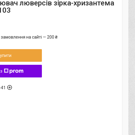
ювач люверсів зірка-хризантема
103
 замовлення на сайті — 200 ₴
упити
 з
-41