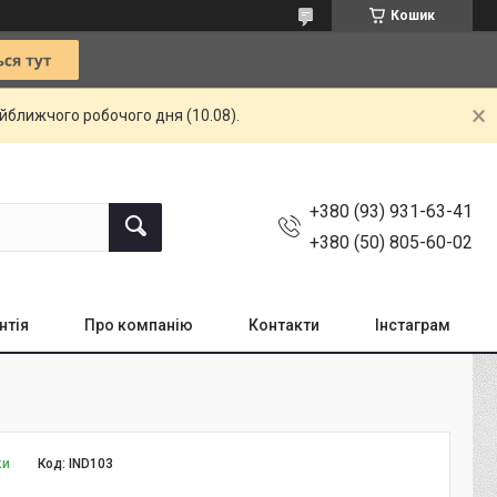
Кошик
айближчого робочого дня (10.08).
+380 (93) 931-63-41
+380 (50) 805-60-02
нтія
Про компанію
Контакти
Інстаграм
ки
Код:
IND103