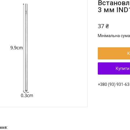
Встановл
3 мм IND
37 ₴
Мінімальна сума
К
Купити
+380 (93) 931-63