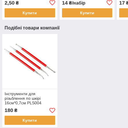
2,50
14
17
₴
₴/набір
₴
Купити
Купити
Подібні товари компанії
Інструменти для
різьблення по шкірі
16см*0,7см PLS004
180
₴
Купити