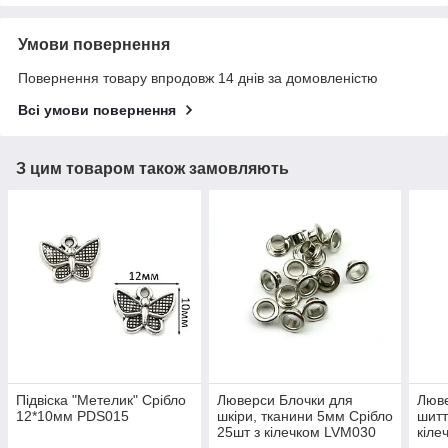
Умови повернення
Повернення товару впродовж 14 днів за домовленістю
Всі умови повернення
З цим товаром також замовляють
Підвіска "Метелик" Срібло
Люверси Блочки для
Люве
12*10мм PDS015
шкіри, тканини 5мм Срібло
шитт
25шт з кілечком LVM030
кіле