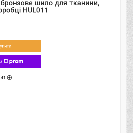
 бронзове шило для тканини,
коробці HUL011
упити
 з
-41