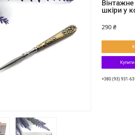
Вінтажне
шкіри у 
290 ₴
К
Купити
+380 (93) 931-63