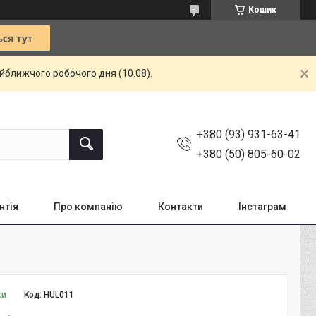
Кошик
айближчого робочого дня (10.08).
+380 (93) 931-63-41
+380 (50) 805-60-02
нтія
Про компанію
Контакти
Інстаграм
ки
Код:
HUL011