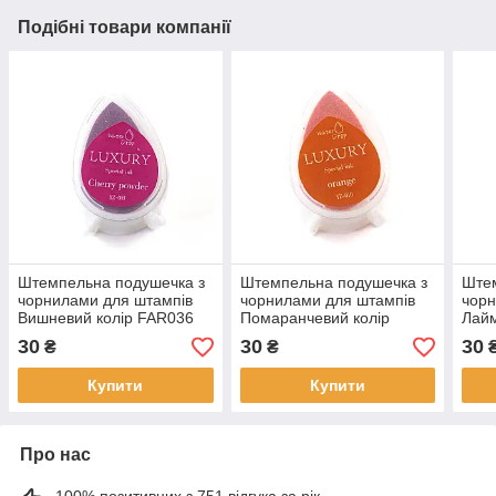
Подібні товари компанії
Штемпельна подушечка з
Штемпельна подушечка з
Штем
чорнилами для штампів
чорнилами для штампів
чорн
Вишневий колір FAR036
Помаранчевий колір
Лай
FAR039
30
30
30
₴
₴
Купити
Купити
Про нас