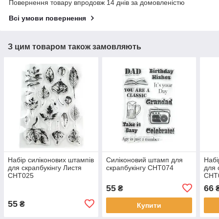
Повернення товару впродовж 14 днів за домовленістю
Всі умови повернення
З цим товаром також замовляють
Набір силіконових штампів
Силіконовий штамп для
Набі
для скрапбукінгу Листя
скрапбукінгу CHT074
для 
CHT025
CHT
55
66
₴
55
₴
Купити