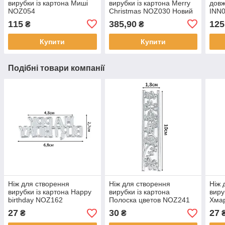
вирубки із картона Миші
вирубки із картона Merry
довж
NOZ054
Christmas NOZ030 Новий
INN
115
385,90
125
₴
₴
Купити
Купити
Подібні товари компанії
Ніж для створення
Ніж для створення
Ніж 
вирубки із картона Happy
вирубки із картона
виру
birthday NOZ162
Полоска цветов NOZ241
Хма
27
30
27
₴
₴