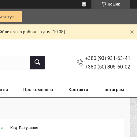
Кошик
айближчого робочого дня (10.08).
+380 (93) 931-63-41
+380 (50) 805-60-02
нтія
Про компанію
Контакти
Інстаграм
ки
Код:
Пакування