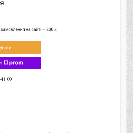
ня
 замовлення на сайті — 200 ₴
упити
 з
-41