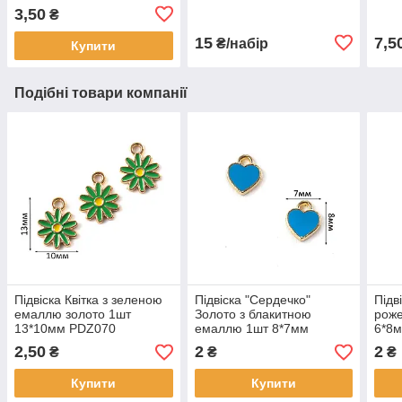
3,50
₴
15
7,5
₴/набір
Купити
Подібні товари компанії
Підвіска Квітка з зеленою
Підвіска "Сердечко"
Підв
емаллю золото 1шт
Золото з блакитною
рож
13*10мм PDZ070
емаллю 1шт 8*7мм
6*8
PDZ045
2,50
2
2
₴
₴
₴
Купити
Купити