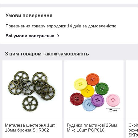
Умови повернення
Повернення товару впродовж 14 днів за домовленістю
Всі умови повернення
З цим товаром також замовляють
Металева шестерня 1шт,
Гудзики пластикові 25мм
Скрі
18мм бронза SHR002
Мікс 10шт PGP016
роже
SKR