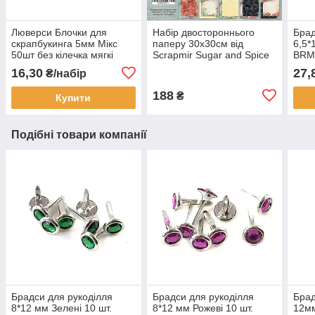
Люверси Блочки для
Набір двостороннього
Брад
скрапбукинга 5мм Мікс
паперу 30х30см від
6,5*
50шт без кілечка мягкі
Scrapmir Sugar and Spice
BRM
LVМ004
10шт SM6200011
16,30
27,
₴/набір
188
₴
Купити
Подібні товари компанії
Брадси для рукоділля
Брадси для рукоділля
Брад
8*12 мм Зелені 10 шт.
8*12 мм Рожеві 10 шт.
12м