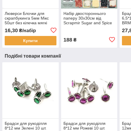
Люверси Блочки для
Набір двостороннього
Брад
скрапбукинга 5мм Мікс
паперу 30х30см від
6,5*
50шт без кілечка мягкі
Scrapmir Sugar and Spice
BRM
LVМ004
10шт SM6200011
16,30
27,
₴/набір
188
₴
Купити
Подібні товари компанії
Брадси для рукоділля
Брадси для рукоділля
Брад
8*12 мм Зелені 10 шт.
8*12 мм Рожеві 10 шт.
12м