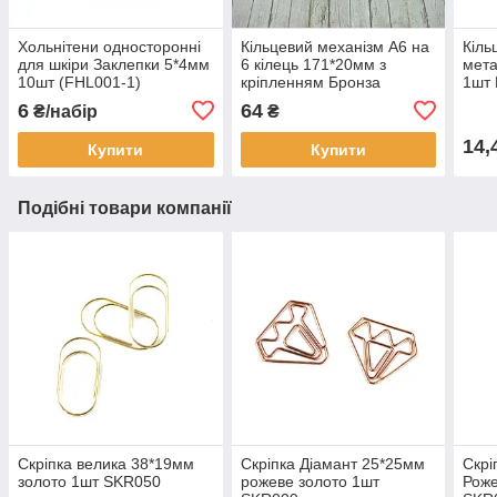
Хольнітени односторонні
Кільцевий механізм А6 на
Кіль
для шкіри Заклепки 5*4мм
6 кілець 171*20мм з
мета
10шт (FHL001-1)
кріпленням Бронза
1шт
KMX012
6
64
₴/набір
₴
14,
Купити
Купити
Подібні товари компанії
Скріпка велика 38*19мм
Скріпка Діамант 25*25мм
Скрі
золото 1шт SKR050
рожеве золото 1шт
Роже