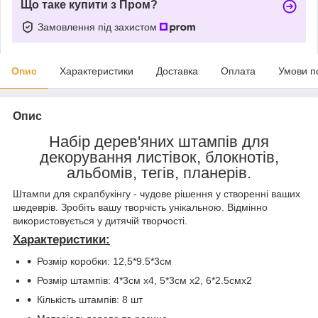
Що таке купити з Пром?
Замовлення під захистом
Опис
Характеристики
Доставка
Оплата
Умови п
Опис
Набір дерев'яних штампів для
декорування листівок, блокнотів,
альбомів, тегів, планерів.
Штампи для скрапбукінгу - чудове рішення у створенні ваших
шедеврів. Зробіть вашу творчість унікальною. Відмінно
використовується у дитячій творчості.
Характеристики:
Розмір коробки: 12,5*9.5*3см
Розмір штампів: 4*3см х4, 5*3см х2, 6*2.5смх2
Кількість штампів: 8 шт