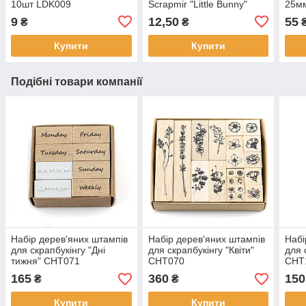
10шт LDK009
Scrapmir "Little Bunny"
25м
картки 2 — 1 шт.
THD
9
12,50
55
₴
₴
SM2400010
Купити
Купити
Подібні товари компанії
Набір дерев'яних штампів
Набір дерев'яних штампів
Набі
для скрапбукінгу "Дні
для скрапбукінгу "Квіти"
для 
тижня" CHT071
CHT070
CHT
165
360
150
₴
₴
Купити
Купити