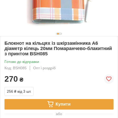
Блокнот на кільцях із шкірзамінника А6
діаметр кілець 20мм Помаранчево-блакитний
з принтом BSH085
Готово до відправки
Код: BSH085
Опт і роздріб
270
₴
256 ₴
від 3 шт.
Купити
або