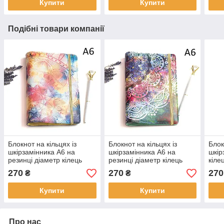
Купити
Купити
Подібні товари компанії
Блокнот на кільцях із
Блокнот на кільцях із
Блок
шкірзамінника А6 на
шкірзамінника А6 на
шкір
резинці діаметр кілець
резинці діаметр кілець
кіле
20мм Кольоровий з
20мм Кольоровий з
при
270
270
270
₴
₴
принтом BSH083
принтом BSH082
Купити
Купити
Про нас