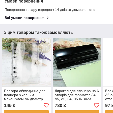
Умови повернення
Повернення товару впродовж 14 днів за домовленістю
Всі умови повернення
З цим товаром також замовляють
Прозора обкладинка для
Дирокол для планера на 6
Блок
планера з чорним
отворів для форматів А4,
А6 с
механізмом А6 діаметр
А5, А6, В4, В5 IND023
отво
20мм KDP007
BDP
145
780
97
₴
₴