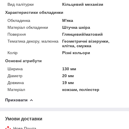
Вид палітурки
Кільцевий механізм
Характеристики обкладинки
Обкладинка
М'яка
Матеріал обкладинки
Штучна шкіра
Поверхня
Глянцевий/матовий
Тематика декору, малюнка
Геометричні візерунки,
клітка, смужка
Колір
Різні кольори
Основні атрибути
Ширина
130 мм
Діаметр
20 мм
Довжина
19 мм
Матеріал
кожзам, поліестер
Приховати
Умови доставки
Нова Пошта