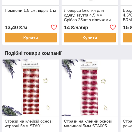
Помпони 1,5 см, відріз 1 м
Люверси Блочки для
Брад
одягу, взуття 4,5 мм
4,5*
Срібло 25шт з кілечками
BRM
LVM007
13,40
14
15
₴/м
₴/набір
₴
Купити
Купити
Подібні товари компанії
Стрази на клейкій основі
Стрази на клейкій основі
Стра
червоні 5мм STA011
малинові 5мм STA005
роже