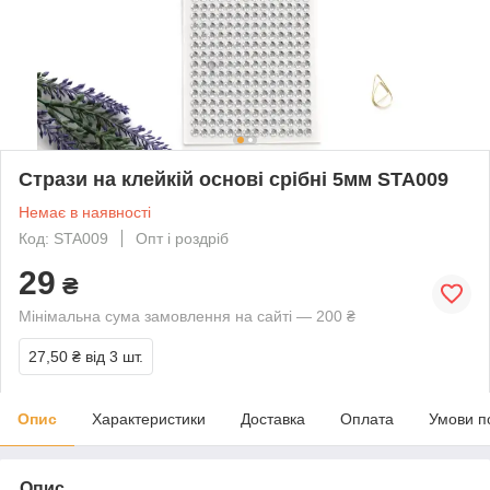
Стрази на клейкій основі срібні 5мм STA009
Немає в наявності
Код: STA009
Опт і роздріб
29
₴
Мінімальна сума замовлення на сайті — 200 ₴
27,50 ₴
від 3 шт.
Опис
Характеристики
Доставка
Оплата
Умови п
Опис