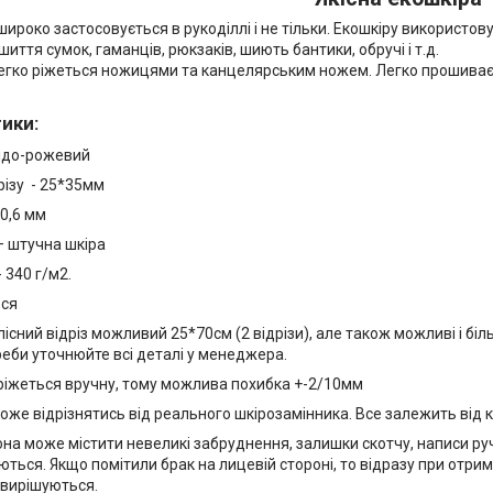
ироко застосовується в рукоділлі і не тільки. Екошкіру використо
шиття сумок, гаманців, рюкзаків, шиють бантики, обручі і т.д.
егко ріжеться ножицями та канцелярським ножем. Легко прошиває
тики
:
лідо-рожевий
різу - 25*35мм
0,6 мм
— штучна шкіра
- 340 г/м2.
ься
існий відріз можливий 25*70см (2 відрізи), але також можливі і біль
треби уточнюйте всі деталі у менеджера.
ріжеться вручну, тому можлива похибка +-2/10мм
оже відрізнятись від реального шкірозамінника. Все залежить від 
на може містити невеликі забруднення, залишки скотчу, написи руч
ться. Якщо помітили брак на лицевій стороні, то відразу при отрима
 вирішуються.