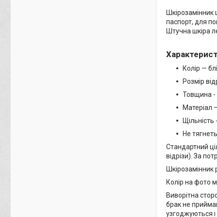
Шкірозамінник ш
паспорт, для по
Штучна шкіра л
Характерис
Колір — б
Розмір від
Товщина - 
Матеріал 
Щільність 
Не тягнет
Стандартний ціл
відрізи). За по
Шкірозамінник 
Колір на фото м
Виворітна сторо
брак не приймаю
узгоджуються і