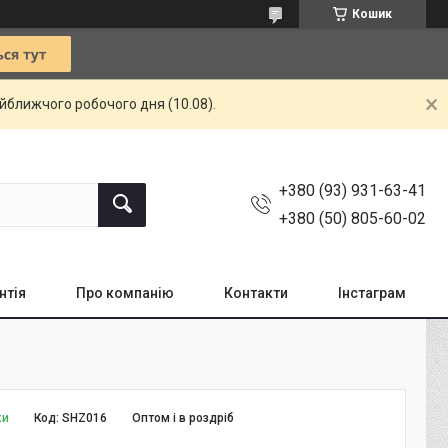
Кошик
айближчого робочого дня (10.08).
+380 (93) 931-63-41
+380 (50) 805-60-02
нтія
Про компанію
Контакти
Інстаграм
ки
Код:
SHZ016
Оптом і в роздріб