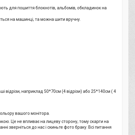
вують для пошиття блокнотів, альбомів, обкладинок на
ться на машинці, та можна шити вручну.
ші відрізи, наприклад 50*70см (4 відрізи) або 25*140см ( 4
кольору вашого монітора.
кою. Це не впливає на лицеву сторону, тому скарги на
нні зверніться до нас і скиньте фото браку. Всі питання