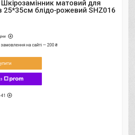
 Шкірозамінник матовий для
в 25*35см блідо-рожевий SHZ016
іни
 замовлення на сайті — 200 ₴
упити
 з
-41