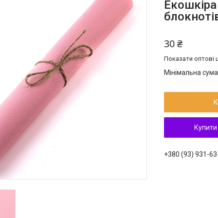
Екошкіра
блокноті
30 ₴
Показати оптові ц
Мінімальна сума
К
Купити
+380 (93) 931-63