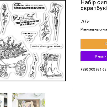
Набір си
скрапбукі
70 ₴
Мінімальна сума
К
Купити
+380 (93) 931-63