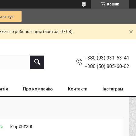
Кошик
жчого робочого дня (завтра, 07.08).
+380 (93) 931-63-41
+380 (50) 805-60-02
нтія
Про компанію
Контакти
Інстаграм
ки
Код:
CHT215