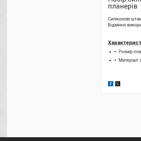
планерів
Силіконові штам
Відмінно викори
Характерист
Розмір пл
Матеріал: 