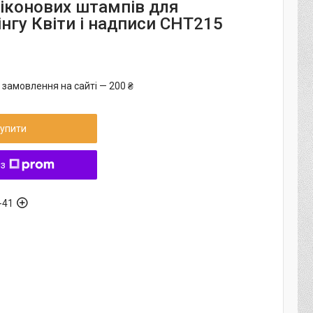
ліконових штампів для
нгу Квіти і надписи CHT215
 замовлення на сайті — 200 ₴
упити
 з
-41