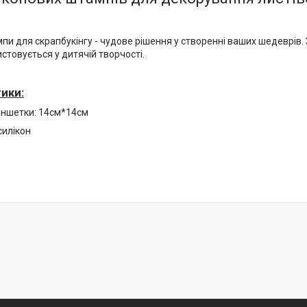
пи для скрапбукінгу - чудове рішення у створенні ваших шедеврів. 
стовується у дитячій творчості.
ики:
аншетки: 14см*14см
силікон