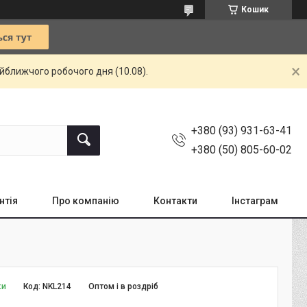
Кошик
айближчого робочого дня (10.08).
+380 (93) 931-63-41
+380 (50) 805-60-02
нтія
Про компанію
Контакти
Інстаграм
ки
Код:
NKL214
Оптом і в роздріб