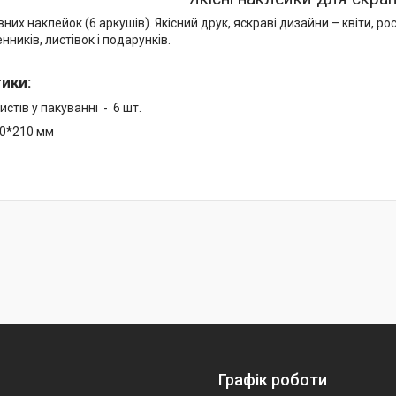
них наклейок (6 аркушів). Якісний друк, яскраві дизайни – квіти, ро
нників, листівок і подарунків.
тики
:
истів у пакуванні - 6 шт.
60*210 мм
Графік роботи