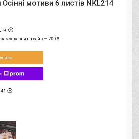
 Осінні мотиви 6 листів NKL214
іни
 замовлення на сайті — 200 ₴
упити
 з
-41