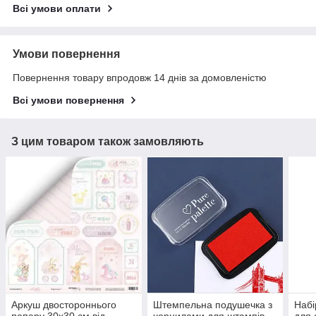
Всі умови оплати
Умови повернення
Повернення товару впродовж 14 днів за домовленістю
Всі умови повернення
З цим товаром також замовляють
Аркуш двостороннього
Штемпельна подушечка з
Набі
паперу 30х30 см від
чорнилами для штампів
для 