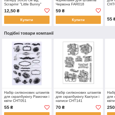
Scrapmir "Little Bunny"
Червона FAR018
CHT
картки 2 — 1 шт.
12,50
59
₴
₴
SM2400010
55
Купити
Купити
Подібні товари компанії
Набір силіконових штампів
Набір силіконових штампів
Набі
для скрапбукінгу Рамочки і
для скрапбукінгу Кактуси і
для 
квіти CHT051
написи CHT141
квіт
55
70
250
₴
₴