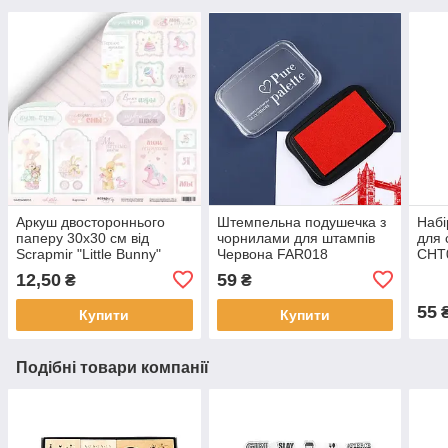
Аркуш двостороннього
Штемпельна подушечка з
Набі
паперу 30х30 см від
чорнилами для штампів
для 
Scrapmir "Little Bunny"
Червона FAR018
CHT
картки 2 — 1 шт.
12,50
59
₴
₴
SM2400010
55
Купити
Купити
Подібні товари компанії