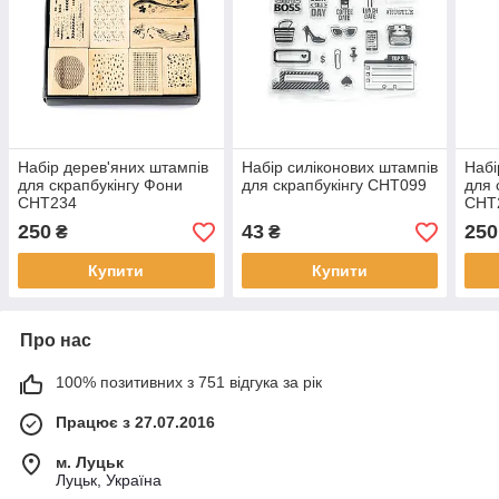
Набір дерев'яних штампів
Набір силіконових штампів
Набі
для скрапбукінгу Фони
для скрапбукінгу CHT099
для 
CHT234
CHT
250
43
250
₴
₴
Купити
Купити
Про нас
100% позитивних з 751 відгука за рік
Працює з 27.07.2016
м. Луцьк
Луцьк, Україна