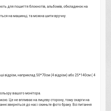
вують для пошиття блокнотів, альбомів, обкладинок на
ться на машинці, та можна шити вручну.
ші відрізи, наприклад 50*70см (4 відрізи) або 25*140см ( 4
кольору вашого монітора.
кою. Це не впливає на лицеву сторону, тому скарги на
нні зверніться до нас і скиньте фото браку. Всі питання