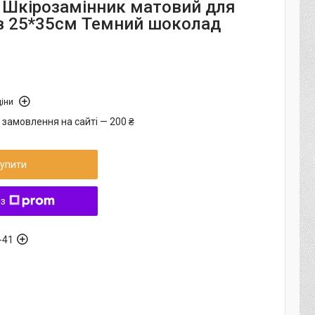
 Шкірозамінник матовий для
в 25*35см Темний шоколад
іни
 замовлення на сайті — 200 ₴
упити
 з
-41