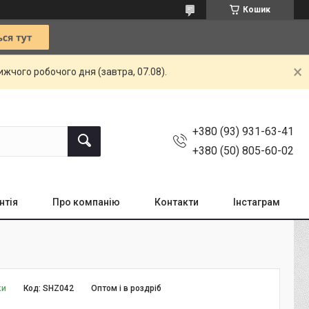
Кошик
жчого робочого дня (завтра, 07.08).
+380 (93) 931-63-41
+380 (50) 805-60-02
нтія
Про компанію
Контакти
Інстаграм
ки
Код:
SHZ042
Оптом і в роздріб