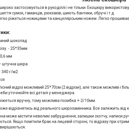
ироко застосовується в рукоділлі і не тільки. Екошкіру використо
шиття сумок, гаманців, рюкзаків, шиють бантики, обручі і т.д.
егко ріжеться ножицями та канцелярським ножем. Легко прошиває
тики
:
емний шоколад
різу - 25*35мм
0,6 мм
— штучна шкіра
- 340 г/м2.
ься
існий відріз можливий 25*70см (2 відрізи), але також можливі і біль
треби уточнюйте всі деталі у менеджера.
ріжеться вручну, тому можлива похибка +-2/10мм
оже відрізнятись від реального шкірозамінника. Все залежить від 
на може містити невеликі забруднення, залишки скотчу, написи руч
ться. Якщо помітили брак на лицевій стороні, то відразу при отрима
 вирішуються.