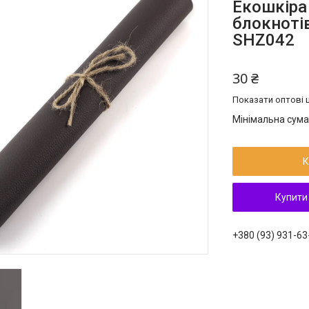
Екошкіра
блокноті
SHZ042
30 ₴
Показати оптові ц
Мінімальна сума
К
Купити
+380 (93) 931-63