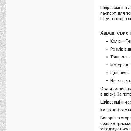
Шкірозамінник ш
паспорт, для по
Штучна шкіра л
Характерис
Колір — Т
Розмір від
Товщина - 
Матеріал 
Щільність 
Не тягнет
Стандартний ціл
відрізи). За по
Шкірозамінник 
Колір на фото м
Виворітна сторо
брак не приймаю
узгоджуються і